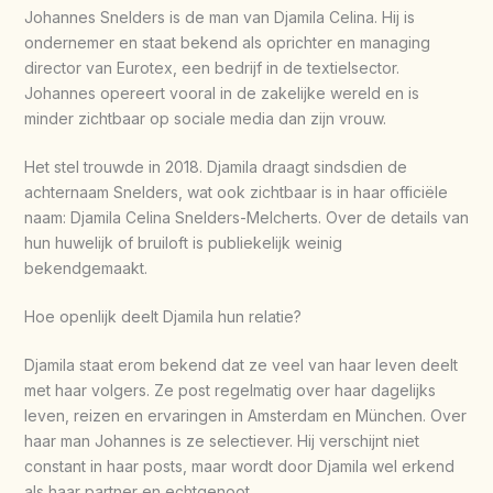
Johannes Snelders is de man van Djamila Celina. Hij is
ondernemer en staat bekend als oprichter en managing
director van Eurotex, een bedrijf in de textielsector.
Johannes opereert vooral in de zakelijke wereld en is
minder zichtbaar op sociale media dan zijn vrouw.
Het stel trouwde in 2018. Djamila draagt sindsdien de
achternaam Snelders, wat ook zichtbaar is in haar officiële
naam: Djamila Celina Snelders-Melcherts. Over de details van
hun huwelijk of bruiloft is publiekelijk weinig
bekendgemaakt.
Hoe openlijk deelt Djamila hun relatie?
Djamila staat erom bekend dat ze veel van haar leven deelt
met haar volgers. Ze post regelmatig over haar dagelijks
leven, reizen en ervaringen in Amsterdam en München. Over
haar man Johannes is ze selectiever. Hij verschijnt niet
constant in haar posts, maar wordt door Djamila wel erkend
als haar partner en echtgenoot.