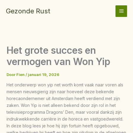
Ga
Gezonde Rust
naar
de
inhoud
Het grote succes en
vermogen van Won Yip
Door
Fien
/
januari 19, 2026
Het onderwerp won yip net worth komt vaak naar voren als
mensen nieuwsgierig zijn naar hoeveel deze bekende
horecaondernemer uit Amsterdam heeft verdiend met zijn
zaken. Won Yip is niet alleen bekend door zijn rol in het
televisieprogramma Dragons’ Den, maar vooral dankzij zijn
indrukwekkende carrière in de horeca en vastgoedwereld.
In deze blog lees je hoe hij zijn fortuin heeft opgebouwd,
welke bedrijven hij heeft en hoe zijn rijkdom in de afgelopen