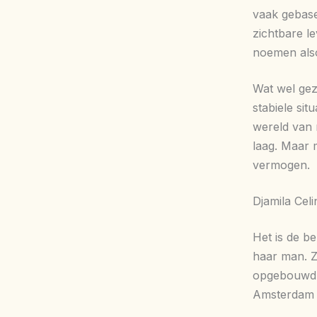
vaak gebas
zichtbare le
noemen also
Wat wel geze
stabiele sit
wereld van r
laag. Maar 
vermogen.
Djamila Cel
Het is de b
haar man. Zi
opgebouwd 
Amsterdam t