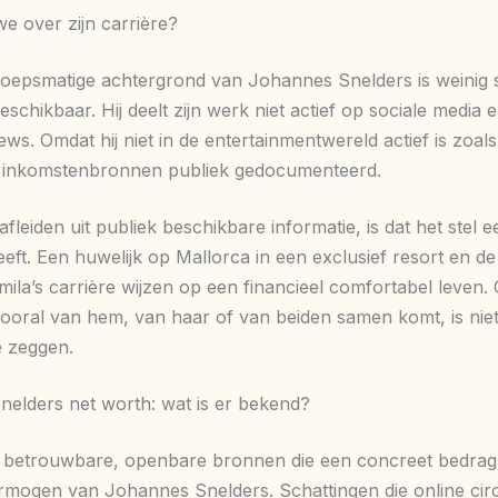
e over zijn carrière?
oepsmatige achtergrond van Johannes Snelders is weinig s
eschikbaar. Hij deelt zijn werk niet actief op sociale media 
ews. Omdat hij niet in de entertainmentwereld actief is zoals
n inkomstenbronnen publiek gedocumenteerd.
afleiden uit publiek beschikbare informatie, is dat het stel 
heeft. Een huwelijk op Mallorca in een exclusief resort en d
ila’s carrière wijzen op een financieel comfortabel leven. 
oral van hem, van haar of van beiden samen komt, is nie
e zeggen.
elders net worth: wat is er bekend?
en betrouwbare, openbare bronnen die een concreet bedra
rmogen van Johannes Snelders. Schattingen die online circ