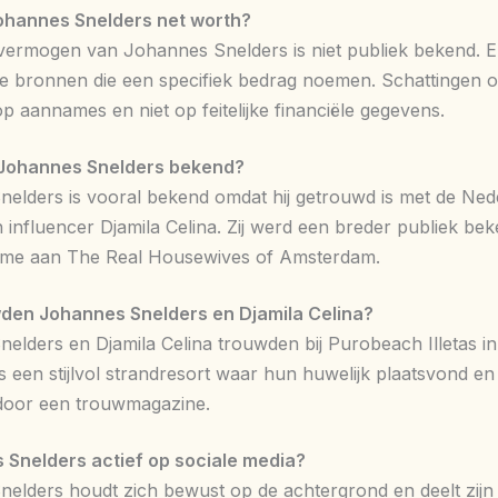
Johannes Snelders net worth?
vermogen van Johannes Snelders is niet publiek bekend. Er
 bronnen die een specifiek bedrag noemen. Schattingen on
p aannames en niet op feitelijke financiële gegevens.
Johannes Snelders bekend?
elders is vooral bekend omdat hij getrouwd is met de Nede
 influencer Djamila Celina. Zij werd een breder publiek be
ame aan The Real Housewives of Amsterdam.
den Johannes Snelders en Djamila Celina?
elders en Djamila Celina trouwden bij Purobeach Illetas in
is een stijlvol strandresort waar hun huwelijk plaatsvond e
door een trouwmagazine.
 Snelders actief op sociale media?
elders houdt zich bewust op de achtergrond en deelt zijn