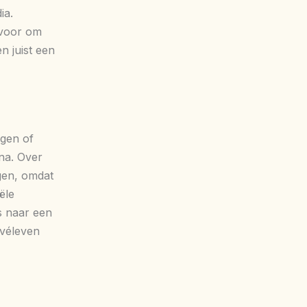
ia.
f voor om
n juist een
ogen of
ina. Over
gen, omdat
ële
is naar een
ivéleven