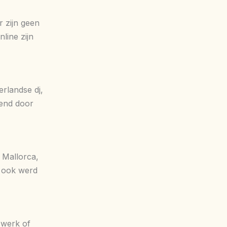
 zijn geen
line zijn
rlandse dj,
kend door
 Mallorca,
n ook werd
 werk of