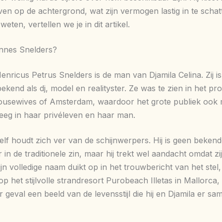
ven op de achtergrond, wat zijn vermogen lastig in te schat
eten, vertellen we je in dit artikel.
nnes Snelders?
nricus Petrus Snelders is de man van Djamila Celina. Zij is
ekend als dj, model en realityster. Ze was te zien in het 
ousewives of Amsterdam, waardoor het grote publiek ook
reeg in haar privéleven en haar man.
lf houdt zich ver van de schijnwerpers. Hij is geen beken
in de traditionele zin, maar hij trekt wel aandacht omdat z
Zijn volledige naam duikt op in het trouwbericht van het stel,
p het stijlvolle strandresort Purobeach Illetas in Mallorca,
er geval een beeld van de levensstijl die hij en Djamila er s