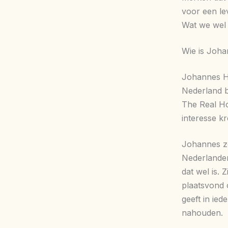
voor een le
Wat we wel w
Wie is Joha
Johannes He
Nederland b
The Real H
interesse k
Johannes ze
Nederlander 
dat wel is. 
plaatsvond o
geeft in ied
nahouden.