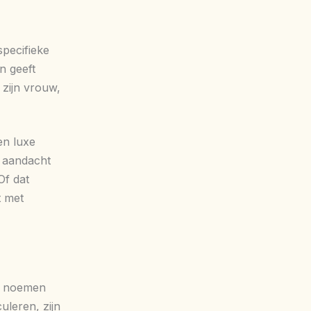
pecifieke
en geeft
 zijn vrouw,
een luxe
e aandacht
Of dat
t met
g noemen
uleren, zijn