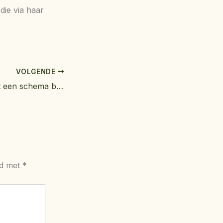
 die via haar
VOLGENDE
Stevig herstel met een schema bij burnout: zo vind je stap voor stap weer balans
rd met
*