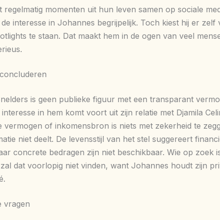
lt regelmatig momenten uit hun leven samen op sociale med
de interesse in Johannes begrijpelijk. Toch kiest hij er zel
potlights te staan. Dat maakt hem in de ogen van veel mense
rieus.
 concluderen
elders is geen publieke figuur met een transparant verm
 interesse in hem komt voort uit zijn relatie met Djamila Cel
ze vermogen of inkomensbron is niets met zekerheid te zeg
matie niet deelt. De levensstijl van het stel suggereert financi
 maar concrete bedragen zijn niet beschikbaar. Wie op zoek 
 zal dat voorlopig niet vinden, want Johannes houdt zijn pr
é.
e vragen