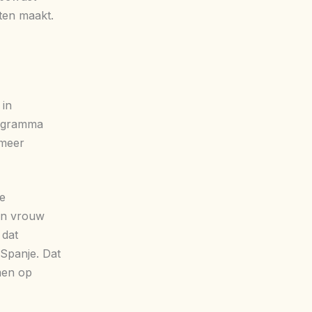
ten maakt.
 in
programma
 meer
de
ijn vrouw
 dat
 Spanje. Dat
amen op