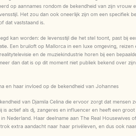
eerd op aannames rondom de bekendheid van zijn vrouw 
vensstijl. Het zou dan ook oneerlijk zijn om een specifiek b
f dat vaststaand is.
gd kan worden: de levensstijl die het stel toont, past bij ee
uatie. Een bruiloft op Mallorca in een luxe omgeving, reizen
ealitytelevisie en de muziekindustrie horen bij een bepaalde
meer dan dat is op dit moment niet publiek bekend over zijn
ina en haar invloed op de bekendheid van Johannes
ekendheid van Djamila Celina die ervoor zorgt dat mensen 
j is actief als dj, zangeres en influencer en heeft een groot
in Nederland. Haar deelname aan The Real Housewives o
rok extra aandacht naar haar privéleven, en dus ook naa