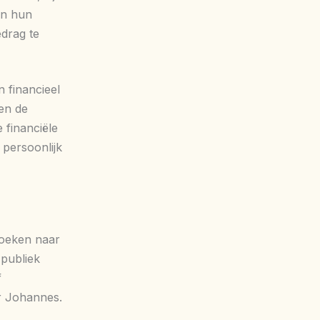
en hun
edrag te
n financieel
 en de
 financiële
 persoonlijk
zoeken naar
 publiek
f
r Johannes.