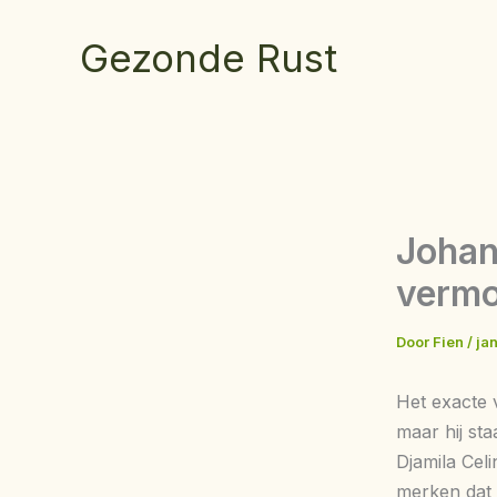
Ga
naar
Gezonde Rust
de
inhoud
Johan
vermo
Door
Fien
/
ja
Het exacte 
maar hij st
Djamila Celi
merken dat e