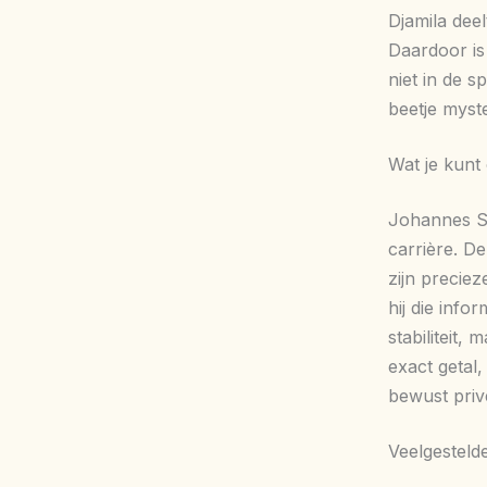
Djamila dee
Daardoor is 
niet in de s
beetje myste
Wat je kunt
Johannes Sn
carrière. De
zijn precie
hij die infor
stabiliteit,
exact getal,
bewust priv
Veelgesteld