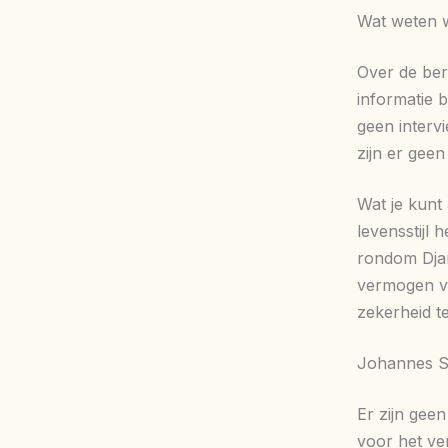
Wat weten w
Over de ber
informatie b
geen intervi
zijn er gee
Wat je kunt 
levensstijl 
rondom Djam
vermogen vo
zekerheid t
Johannes Sn
Er zijn ge
voor het ve