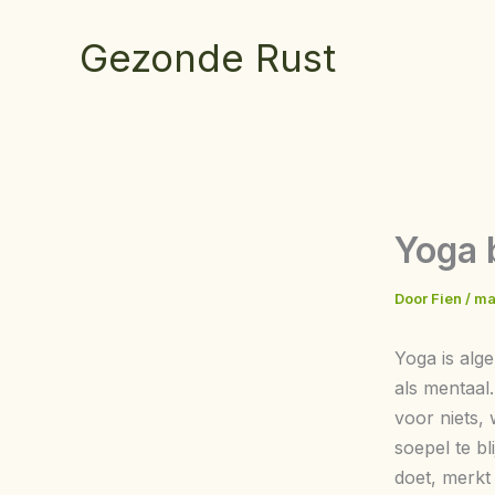
Ga
naar
Gezonde Rust
de
inhoud
Yoga 
Door
Fien
/
ma
Yoga is alg
als mentaal.
voor niets,
soepel te b
doet, merkt 