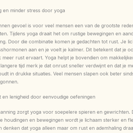
 en minder stress door yoga
nen gevoel is voor veel mensen een van de grootste red
rten. Tijdens yoga draait het om rustige bewegingen en aan
ng. Door die combinatie komen je gedachten tot rust. Je l
sshormonen aan en je voelt je kalmer. Dit betekent dat je o
k meer rust ervaart. Yoga helpt je bovendien om makkelijke
 langere tijd merk je dat onrust sneller verdwijnt en dat je m
oudt in drukke situaties. Veel mensen slapen ook beter sind
egonnen.
 en lenigheid door eenvoudige oefeningen
anning zorgt yoga voor soepelere spieren en gewrichten.
de houdingen en bewegingen wordt je lichaam sterker en fle
 denken dat yoga alleen maar om rust en ademhaling draai