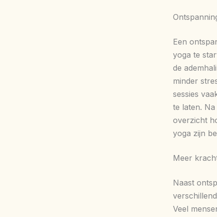
Ontspanning
Een ontspan
yoga te sta
de ademhali
minder stre
sessies vaa
te laten. Na
overzicht h
yoga zijn b
Meer kracht
Naast ontsp
verschillen
Veel mensen