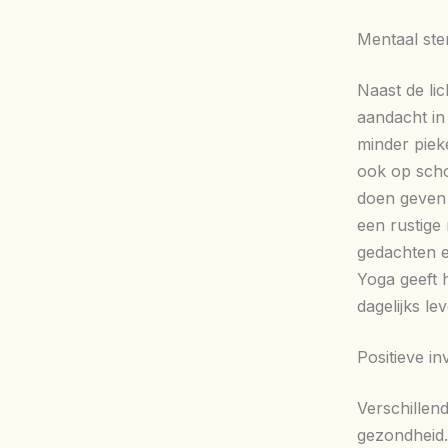
Mentaal ste
Naast de li
aandacht in
minder piek
ook op scho
doen geven 
een rustige 
gedachten e
Yoga geeft h
dagelijks le
Positieve i
Verschillen
gezondheid. 