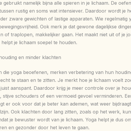
Je gebruikt namelijk bijna alle spieren in je lichaam. De oefe
tussen rustig en soms wat intensiever. Daardoor wordt je hel
nder zware gewichten of lastige apparaten. Wie regelmatig 
bewegingsvrijheid. Ook merk je dat gewone dagelijkse dinge
en of traplopen, makkelijker gaan. Het maakt niet uit of je j
 helpt je lichaam soepel te houden.
houding en minder klachten
 die yoga beoefenen, merken verbetering van hun houdin
recht te staan en te zitten. Je merkt hoe je lichaam voelt zo
juist aanspant. Daardoor krijg je meer controle over je hou
, stijve schouders of een vermoeid gevoel verminderen. E
gt er ook voor dat je beter kan ademen, wat weer bijdraagt
lzijn. Ook klachten door lang zitten, zoals op het werk, ku
at je bewuster wordt van je lichaam. Yoga helpt je dus o
ren en gezonder door het leven te gaan.