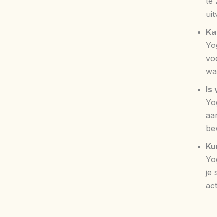
te
uit
Ka
Yo
vo
wat
Is
Yo
aa
be
Ku
Yog
je 
act