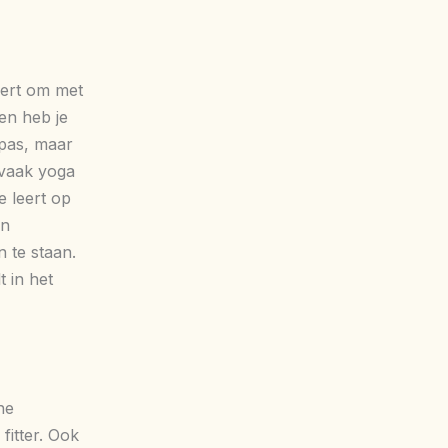
eert om met
en heb je
 pas, maar
 vaak yoga
 leert op
en
n te staan.
t in het
ne
fitter. Ook