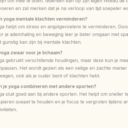
 zijn om mee te doen. Iedereen kan op zijn eigen niveau de
voeren en zal merken dat je na verloop van tijd soepeler wo
n yoga mentale klachten verminderen?
ga helpt om stress en angstgevoelens te verminderen. Doo
or je ademhaling en beweging leer je beter omgaan met sp
 gunstig kan zijn bij mentale klachten.
 yoga zwaar voor je lichaam?
ga gebruikt verschillende houdingen, maar deze kun je mee
npassen. Het wordt gezien als een veilige en zachte manier
wegen, ook als je ouder bent of klachten hebt.
n je yoga combineren met andere sporten?
a sluit goed aan bij andere sporten. Het helpt om sneller te
spieren soepel te houden en je focus te vergroten tijdens a
iviteiten.