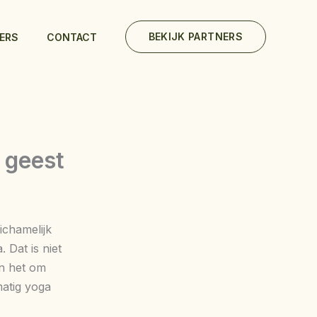
BEKIJK PARTNERS
ERS
CONTACT
 geest
ichamelijk
 Dat is niet
n het om
matig yoga