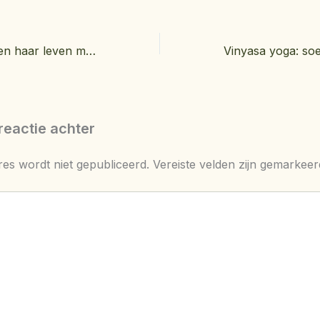
Noortje Herlaar en haar leven met partner Barry Atsma
reactie achter
res wordt niet gepubliceerd.
Vereiste velden zijn gemarkee