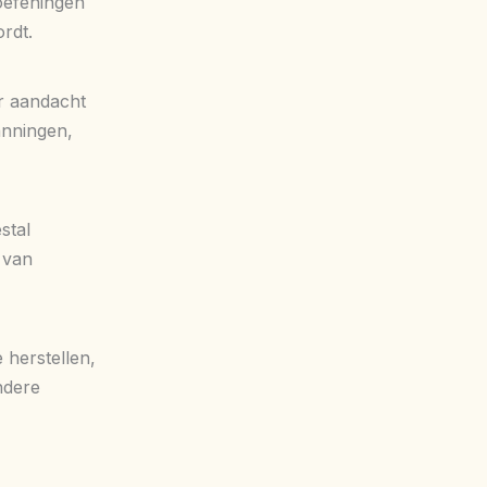
 oefeningen
rdt.
r aandacht
anningen,
stal
 van
 herstellen,
ndere