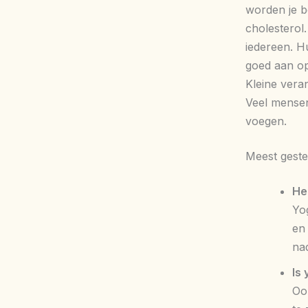
worden je bo
cholesterol.
iedereen. Hu
goed aan op
Kleine vera
Veel mensen
voegen.
Meest geste
He
Yo
en
na
Is 
Ook