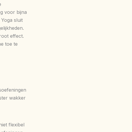
e
ig voor bijna
 Yoga sluit
elijkheden.
oot effect.
e toe te
soefeningen
ster wakker
iet flexibel