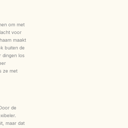
enen om met
dacht voor
ichaam maakt
ok buiten de
r dingen los
eer
s ze met
 Door de
xibeler.
t, maar dat