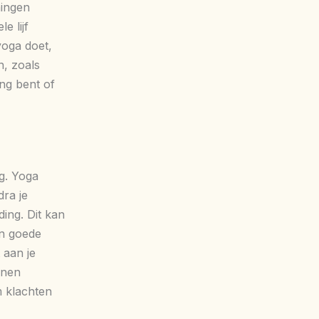
ningen
e lijf
yoga doet,
n, zoals
ong bent of
g. Yoga
dra je
ding. Dit kan
en goede
 aan je
nnen
m klachten