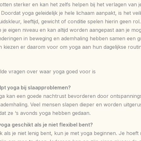
tten sterker en kan het zelfs helpen bij het verlagen van j
 Doordat yoga geleidelijk je hele lichaam aanpakt, is het veil
idskleur, leeftijd, gewicht of conditie spelen hierin geen rol.
 je eigen niveau en kan altijd worden aangepast aan je mog
nderingen in beweging en ademhaling hebben samen een gr
 kiezen er daarom voor om yoga aan hun dagelijkse routin
lde vragen over waar yoga goed voor is
lpt yoga bij slaapproblemen?
ga kan een goede nachtrust bevorderen door ontspanning
 ademhaling. Veel mensen slapen dieper en worden uitgeru
dat ze ‘s avonds yoga hebben gedaan.
yoga geschikt als je niet flexibel bent?
 als je niet lenig bent, kun je met yoga beginnen. Je hoeft n