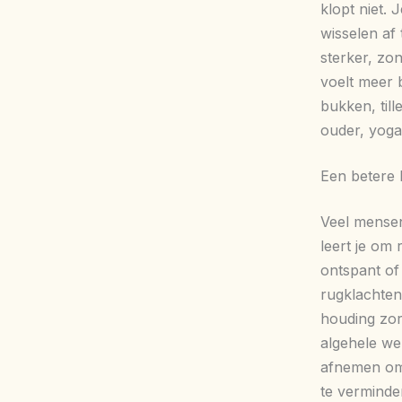
klopt niet. 
wisselen af 
sterker, zo
voelt meer 
bukken, till
ouder, yoga
Een betere 
Veel mensen
leert je om 
ontspant of 
rugklachten
houding zor
algehele we
afnemen omd
te verminde