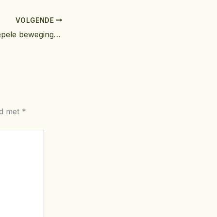
VOLGENDE
Vinyasa yoga: soepele beweging en bewuste ademhaling
rd met
*